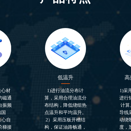
低温升
高
铁心材
1)进行油流分布计
1)
的磁通
算，采用合理油流分
进行
自振频
布结构，降低绕组热
计算
德国
点温升和平均温升。
导线
铁心自
2）采用压板开槽结
动绕
阶梯接
构，保证油路畅通，
度，