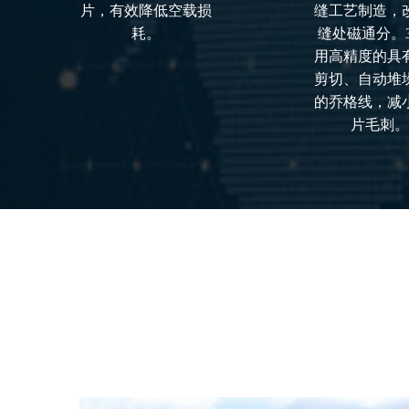
片，有效降低空载损
缝工艺制造，
耗。
缝处磁通分。
用高精度的具
剪切、自动堆
的乔格线，减
片毛刺