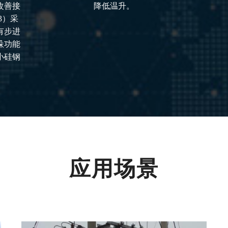
改善接
降低温升。
3）采
有步进
垛功能
小硅钢
。
应用场景