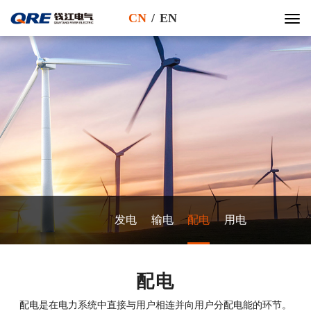
CN
/
EN
发电
输电
配电
用电
配电
配电是在电力系统中直接与用户相连并向用户分配电能的环节。