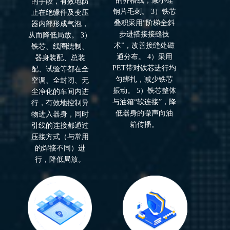
的乔格线，减小硅
的手段，有效地防
钢片毛刺。 3）铁芯
止在绝缘件及变压
叠积采用“阶梯全斜
器内部形成气泡，
步进搭接接缝技
从而降低局放。 3）
术”，改善接缝处磁
铁芯、线圈绕制、
通分布。 4）采用
器身装配、总装
PET带对铁芯进行均
配、试验等都在全
匀绑扎，减少铁芯
空调、全封闭、无
振动。 5）铁芯整体
尘净化的车间内进
与油箱“软连接”，降
行，有效地控制异
低器身的噪声向油
物进入器身，同时
箱传播。
引线的连接都通过
压接方式（与常用
的焊接不同）进
行，降低局放。