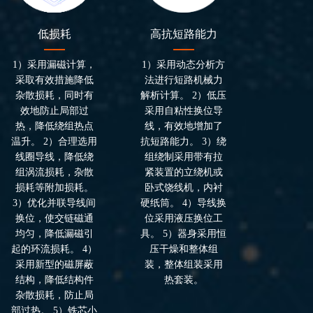
低损耗
高抗短路能力
1）采用漏磁计算，
1）采用动态分析方
采取有效措施降低
法进行短路机械力
杂散损耗，同时有
解析计算。 2）低压
效地防止局部过
采用自粘性换位导
热，降低绕组热点
线，有效地增加了
温升。 2）合理选用
抗短路能力。 3）绕
线圈导线，降低绕
组绕制采用带有拉
组涡流损耗，杂散
紧装置的立绕机或
损耗等附加损耗。
卧式饶线机，内衬
3）优化并联导线间
硬纸筒。 4）导线换
换位，使交链磁通
位采用液压换位工
均匀，降低漏磁引
具。 5）器身采用恒
起的环流损耗。 4）
压干燥和整体组
采用新型的磁屏蔽
装，整体组装采用
结构，降低结构件
热套装。
杂散损耗，防止局
部过热。 5）铁芯小