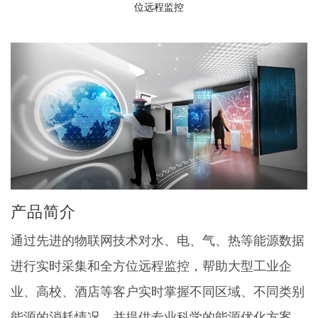
位远程监控
产品简介
通过先进的物联网技术对水、电、气、热等能源数据
进行实时采集和全方位远程监控，帮助大型工业企
业、高校、酒店等客户实时掌握不同区域、不同类别
能源的消耗情况，并提供专业科学的能源优化方案，