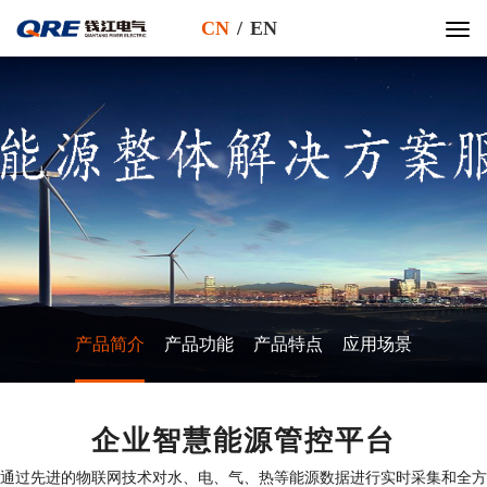
CN
/
EN
产品简介
产品功能
产品特点
应用场景
企业智慧能源管控平台
通过先进的物联网技术对水、电、气、热等能源数据进行实时采集和全方