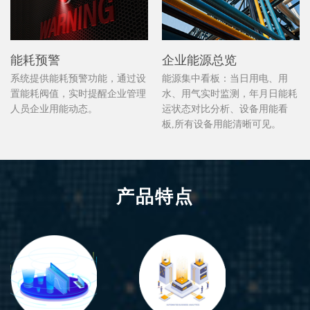
能耗预警
企业能源总览
系统提供能耗预警功能，通过设
能源集中看板：当日用电、用
置能耗阀值，实时提醒企业管理
水、用气实时监测，年月日能耗
人员企业用能动态。
运状态对比分析、设备用能看
板,所有设备用能清晰可见。
产品特点